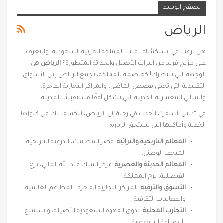
تصفح الوسم
الرياض
هل ترغب في استكشاف قلب المملكة العربية السعودية، والتعرف
على مزيج فريد من التراث الأصيل والحداثة المتطورة؟
الرياض
هي
الوجهة التي تنتظرك! كعاصمة للمملكة، تجمع الرياض بين الأسواق
التقليدية التي تحكي قصص الماضي، والمراكز التجارية الفاخرة،
والمباني المعمارية الحديثة التي تشكل أفقًا مستقبليًا للمدينة.
في “دليل السفر”، نأخذك في رحلة إلى الرياض، لنكشف لك عن كنوزها
الخفية وأماكنها التي تستحق الزيارة:
المعالم التاريخية والتراثية
: قصر المصمك، الدرعية التاريخية،
المتحف الوطني.
المعالم الحديثة والعصرية
: مركز الملك عبد الله المالي، برج
الفيصلية، برج المملكة.
التسوق والترفيه
: المراكز التجارية الفاخرة، المطاعم العالمية،
والفعاليات الثقافية.
التجارب المحلية
: تذوق القهوة السعودية الأصيلة، واستمتع
بالضيافة السعودية.