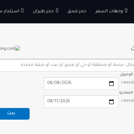
وجهات السفر
حجز فندق
حجز طيران
استئجار س
 الوصول
 المغادرة
بحث