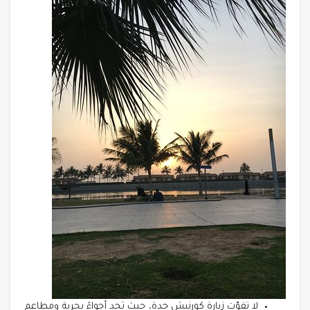
لا تفوّت زيارة كورنيش جدة، حيث تجد أجواءً بحرية ومطاعم