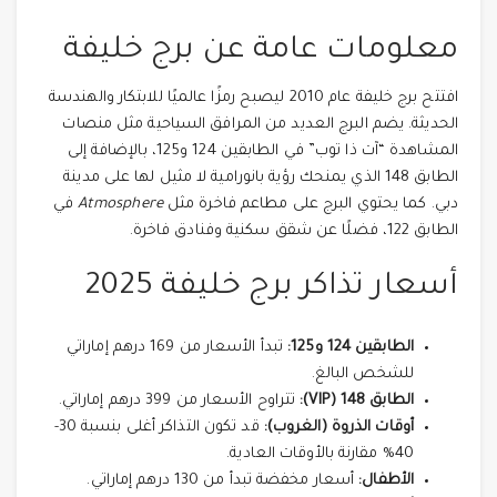
معلومات عامة عن برج خليفة
افتتح برج خليفة عام 2010 ليصبح رمزًا عالميًا للابتكار والهندسة
الحديثة. يضم البرج العديد من المرافق السياحية مثل منصات
المشاهدة “آت ذا توب” في الطابقين 124 و125، بالإضافة إلى
الطابق 148 الذي يمنحك رؤية بانورامية لا مثيل لها على مدينة
دبي. كما يحتوي البرج على مطاعم فاخرة مثل
Atmosphere
في
الطابق 122، فضلًا عن شقق سكنية وفنادق فاخرة.
أسعار تذاكر برج خليفة 2025
الطابقين 124 و125:
تبدأ الأسعار من 169 درهم إماراتي
للشخص البالغ.
الطابق 148 (VIP):
تتراوح الأسعار من 399 درهم إماراتي.
أوقات الذروة (الغروب):
قد تكون التذاكر أغلى بنسبة 30-
40% مقارنة بالأوقات العادية.
الأطفال:
أسعار مخفضة تبدأ من 130 درهم إماراتي.