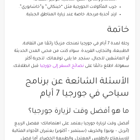
جرب المأكولات الجورجية مثل “خينكالي” و”خاشابوري”.
ارتدِ أحذية مريحة، خاصة عند زيارة المناطق الجبلية.
خاتمة
رحلة لمدة 7 أيام في جورجيا تمنحك مزيجًا رائعًا من الثقافة،
الطبيعة، والتجارب الفريدة. سواء كنت من محبي المدن الحديثة
أو العاشقين للجبال، ستجد ما يلبي توقعاتك. لتجربة أكثر
سهولة، اطلع دائمًا على
نصائح السفر إلى جورجيا
قبل انطلاقك.
الأسئلة الشائعة عن برنامج
سياحي في جورجيا 7 أيام
ما هو أفضل وقت لزيارة جورجيا؟
أفضل وقت لزيارة جورجيا يعتمد على اهتماماتك؛ ففصل الربيع
(أبريل – يونيو) والخريف (سبتمبر – أكتوبر) يعتبران الأجواء المثالية
للاستمتاع بالطقس المعتدل والطبيعة الخضراء. أما فصل