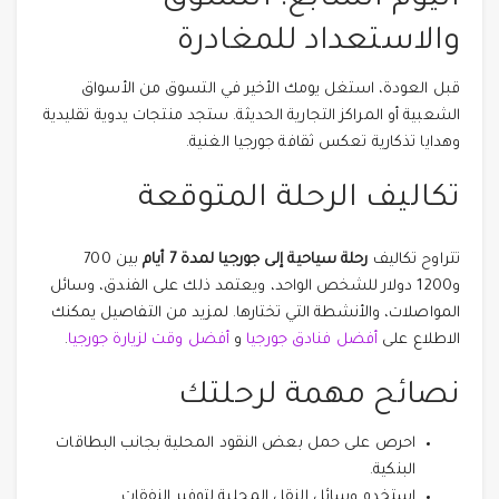
اليوم السابع: التسوق
والاستعداد للمغادرة
قبل العودة، استغل يومك الأخير في التسوق من الأسواق
الشعبية أو المراكز التجارية الحديثة. ستجد منتجات يدوية تقليدية
وهدايا تذكارية تعكس ثقافة جورجيا الغنية.
تكاليف الرحلة المتوقعة
تتراوح تكاليف
رحلة سياحية إلى جورجيا لمدة 7 أيام
بين 700
و1200 دولار للشخص الواحد، ويعتمد ذلك على الفندق، وسائل
المواصلات، والأنشطة التي تختارها. لمزيد من التفاصيل يمكنك
الاطلاع على
أفضل فنادق جورجيا
و
أفضل وقت لزيارة جورجيا
.
نصائح مهمة لرحلتك
احرص على حمل بعض النقود المحلية بجانب البطاقات
البنكية.
استخدم وسائل النقل المحلية لتوفير النفقات.