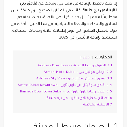
إذا كنت تخطط للإقامة في قلب دبي وتبحث عن
فنادق دبي
القريبة من برج خليفة
، فأنت في المكان الصحيح. برج خليفة ليس
فقط رمزًا معماريًا، بل هو مركز نابض بالحياة، يحيط به أفخم
الفنادق والمطاعم والمعالم السياحية. في هذا الدليل، نأخذك في
جولة لأفضل الفنادق التي توفر إطلالات خلابة وخدمات استثنائية،
لتستمتع بإقامة لا تُنسى في 2025.
المحتويات
إخفاء
1
1. العنوان وسط المدينة – Address Downtown
2
2. أرماني هوتيل دبي – Armani Hotel Dubai
3
3. فندق العنوان سكاي فيو – Address Sky View
4
4. فندق سوفيتل دبي داون تاون – Sofitel Dubai Downtown
5
5. فندق رامادا داون تاون دبي – Ramada Downtown Dubai
6
نصائح لحجز فنادق بالقرب من برج خليفة
7
الأسئلة الشائعة