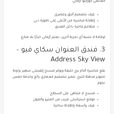
العالمي جورجيو أرماني.
غرف بتصميم أنيق وعصري
إطلالة مباشرة من الأعلى على نافورة دبي
مطاعم فاخرة داخل الفندق
لإقامة لا تشبه أي تجربة أخرى، يعتبر أرماني خيارًا بلا منازع.
3. فندق العنوان سكاي فيو –
Address Sky View
يقع مباشرة أمام برج خليفة ويوفر مسبح إنفينيتي شهير بزاوية
تصوير مذهلة للبرج. يتميز بتصميم معماري رائع وخدمة خمس
نجوم.
مسبح لا متناهي على السطح
موقع استراتيجي قريب من المترو والمول
غرف واسعة بإطلالة ساحرة