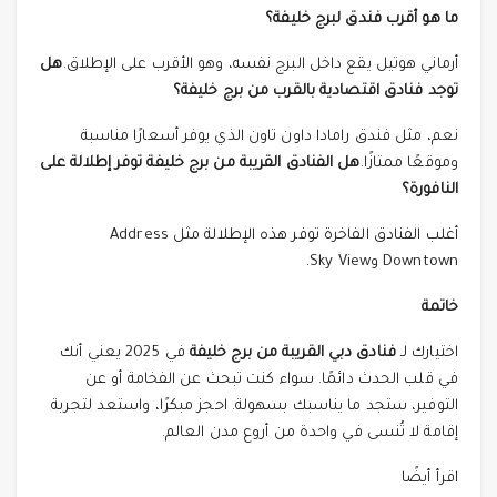
ما هو أقرب فندق لبرج خليفة؟
أرماني هوتيل يقع داخل البرج نفسه، وهو الأقرب على الإطلاق.
هل
توجد فنادق اقتصادية بالقرب من برج خليفة؟
نعم، مثل فندق رامادا داون تاون الذي يوفر أسعارًا مناسبة
وموقعًا ممتازًا.
هل الفنادق القريبة من برج خليفة توفر إطلالة على
النافورة؟
أغلب الفنادق الفاخرة توفر هذه الإطلالة مثل Address
Downtown وSky View.
خاتمة
اختيارك لـ
فنادق دبي القريبة من برج خليفة
في 2025 يعني أنك
في قلب الحدث دائمًا. سواء كنت تبحث عن الفخامة أو عن
التوفير، ستجد ما يناسبك بسهولة. احجز مبكرًا، واستعد لتجربة
إقامة لا تُنسى في واحدة من أروع مدن العالم.
اقرأ أيضًا